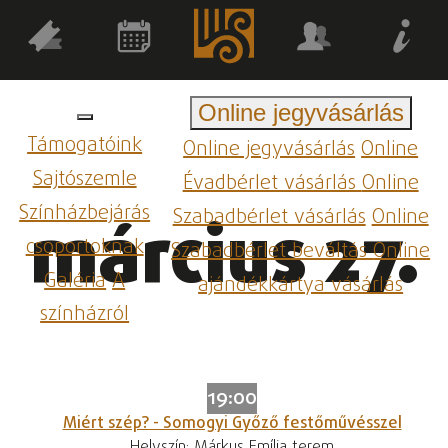
Online jegyvásárlás
Támogatóink
Online jegyvásárlás
Online
Sajtószemle
Évadbérlet vásárlás
Online
Színházbejárás
Szabadbérlet vásárlás
Online
március 27.
csoportoknak
Szabadbérlet beváltás
Online
Galéria
A
ajándékkártya vásárlás
színházról
19:00
Miért szép? - Somogyi Győző festőművésszel