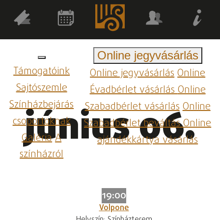
Online jegyvásárlás
Támogatóink
Online jegyvásárlás
Online
Sajtószemle
Évadbérlet vásárlás
Online
Színházbejárás
Szabadbérlet vásárlás
Online
június 06.
csoportoknak
Szabadbérlet beváltás
Online
Galéria
A
ajándékkártya vásárlás
színházról
19:00
Volpone