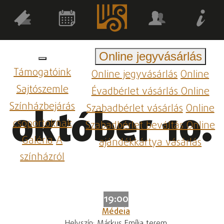
Online jegyvásárlás
Támogatóink
Online jegyvásárlás
Online
Sajtószemle
Évadbérlet vásárlás
Online
Színházbejárás
Szabadbérlet vásárlás
Online
október 10.
csoportoknak
Szabadbérlet beváltás
Online
Galéria
A
ajándékkártya vásárlás
színházról
19:00
Médeia