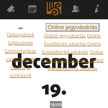
Online jegyvásárlás
Támogatóink
Online jegyvásárlás
Online
Sajtószemle
Évadbérlet vásárlás
Online
Színházbejárás
Szabadbérlet vásárlás
Online
december
csoportoknak
Szabadbérlet beváltás
Online
Galéria
A
ajándékkártya vásárlás
színházról
19.
19:00