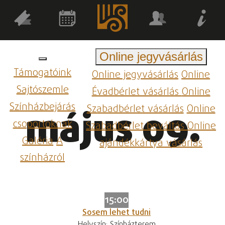
Online jegyvásárlás
Támogatóink
Online jegyvásárlás
Online
Sajtószemle
Évadbérlet vásárlás
Online
Színházbejárás
Szabadbérlet vásárlás
Online
május 09.
csoportoknak
Szabadbérlet beváltás
Online
Galéria
A
ajándékkártya vásárlás
színházról
15:00
Sosem lehet tudni