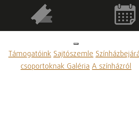
Támogatóink
Sajtószemle
Színházbejár
csoportoknak
Galéria
A színházról