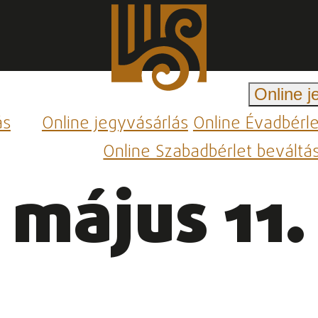
Online j
ás
Online jegyvásárlás
Online Évadbérl
Online Szabadbérlet beváltá
május 11.