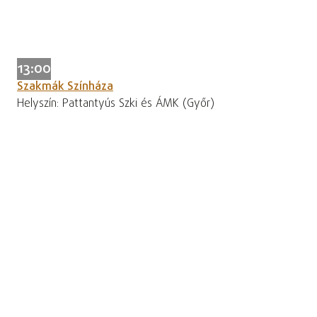
13:00
Szakmák Színháza
Helyszín: Pattantyús Szki és ÁMK (Győr)