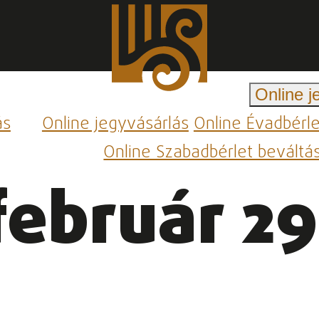
Online j
ás
Online jegyvásárlás
Online Évadbérl
Online Szabadbérlet beváltá
február 29