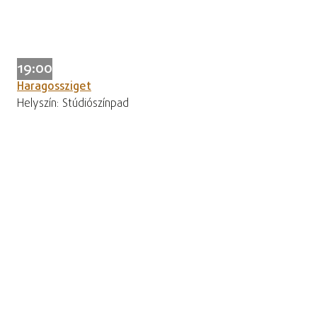
19:00
Haragossziget
Helyszín: Stúdiószínpad