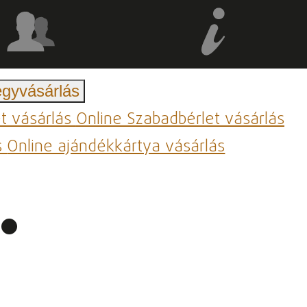
egyvásárlás
et vásárlás
Online Szabadbérlet vásárlás
s
Online ajándékkártya vásárlás
.