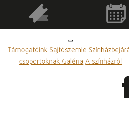
Támogatóink
Sajtószemle
Színházbejár
csoportoknak
Galéria
A színházról