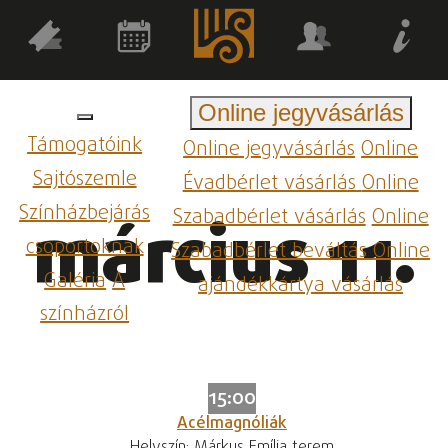
Online jegyvásárlás
Támogatóink
Online jegyvásárlás
Online
Sajtószemle
Évadbérlet vásárlás
Online
Színházbejárás
Szabadbérlet vásárlás
Online
március 11.
csoportoknak
Szabadbérlet beváltás
Online
Galéria
A
ajándékkártya vásárlás
színházról
15:00
Acélmagnóliák