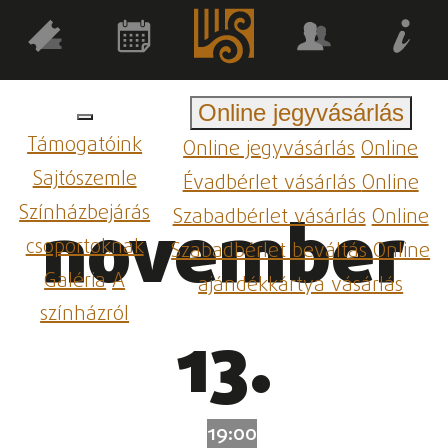
Online jegyvásárlás
Támogatóink
Online jegyvásárlás
Online
Sajtószemle
Évadbérlet vásárlás
Online
Színházbejárás
Szabadbérlet vásárlás
Online
november
csoportoknak
Szabadbérlet beváltás
Online
Galéria
A
ajándékkártya vásárlás
színházról
13.
19:00