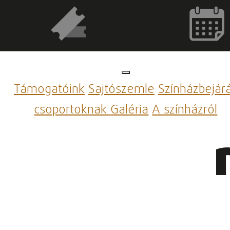
Támogatóink
Sajtószemle
Színházbejár
csoportoknak
Galéria
A színházról