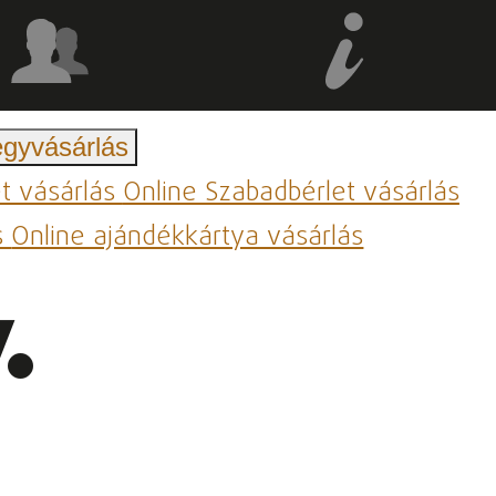
egyvásárlás
et vásárlás
Online Szabadbérlet vásárlás
s
Online ajándékkártya vásárlás
.