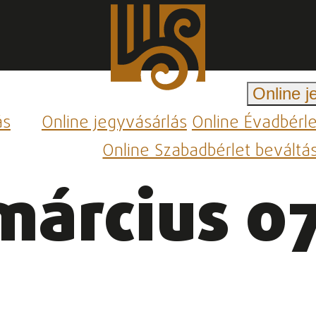
Online j
ás
Online jegyvásárlás
Online Évadbérl
Online Szabadbérlet beváltá
március 07