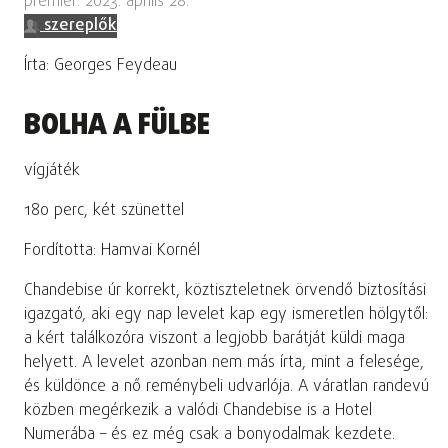
premier: 2023. április 28.
szereplők
Írta: Georges Feydeau
BOLHA A FÜLBE
vígjáték
180 perc, két szünettel
Fordította: Hamvai Kornél
Chandebise úr korrekt, köztiszteletnek örvendő biztosítási
igazgató, aki egy nap levelet kap egy ismeretlen hölgytől:
a kért találkozóra viszont a legjobb barátját küldi maga
helyett. A levelet azonban nem más írta, mint a felesége,
és küldönce a nő reménybeli udvarlója. A váratlan randevú
közben megérkezik a valódi Chandebise is a Hotel
Numerába – és ez még csak a bonyodalmak kezdete.