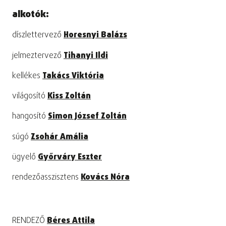
alkotók:
díszlettervező
Horesnyi Balázs
jelmeztervező
Tihanyi Ildi
kellékes
Takács Viktória
világosító
Kiss Zoltán
hangosító
Simon József Zoltán
súgó
Zsohár Amália
ügyelő
Győrváry Eszter
rendezőasszisztens
Kovács Nóra
RENDEZŐ
Béres Attila