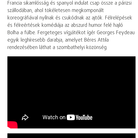
Francia sikamlósság és spanyol indulat csap össze a párizsi
szállodában, ahol tökéletesen megkomponált
koreográfiával nyílnak és csukódnak az ajtók. Félrelépések
és félreértések komédiája az abszurd humor felé hajló
Bolha a fülbe. Fergeteges vígjátékot ígér Georges Feydeau
egyik leghíresebb darabja, amelyet Béres Attila
rendezésében láthat a szombathelyi közönség.