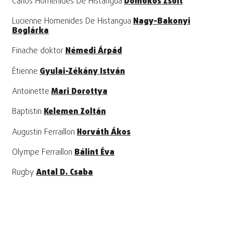
Carlos Homenides De Histangua
Domokos Zsolt
Lucienne Homenides De Histangua
Nagy-Bakonyi
Boglárka
Finache doktor
Némedi Árpád
Étienne
Gyulai-Zékány István
Antoinette
Mari Dorottya
Baptistin
Kelemen Zoltán
Augustin Ferraillon
Horváth Ákos
Olympe Ferraillon
Bálint Éva
Rugby
Antal D. Csaba