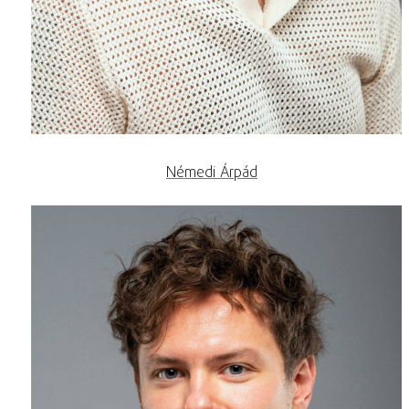
Némedi Árpád