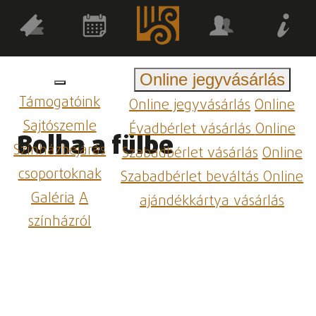
Online jegyvásárlás
Támogatóink
Online jegyvásárlás
Online
Sajtószemle
Évadbérlet vásárlás
Online
Bolha a fülbe
Színházbejárás
Szabadbérlet vásárlás
Online
csoportoknak
Szabadbérlet beváltás
Online
Galéria
A
ajándékkártya vásárlás
színházról