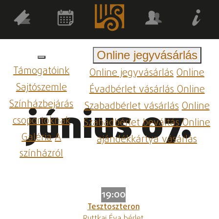
Online jegyvásárlás
Támogatóink
Online jegyvásárlás
Online
Sajtószemle
Évadbérlet vásárlás
Online
Színházbejárás
Szabadbérlet vásárlás
Online
június 07.
csoportoknak
Szabadbérlet beváltás
Online
Galéria
A
ajándékkártya vásárlás
színházról
19:00
Tesztoszteron