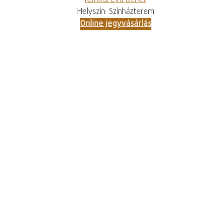
Ruttkai Éva bérlet
Helyszín: Színházterem
Online jegyvásárlás