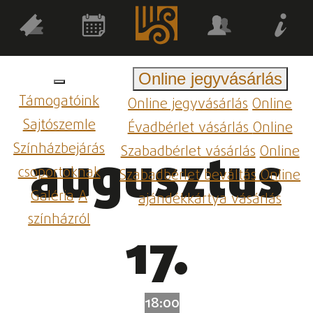
Online jegyvásárlás
Támogatóink
Online jegyvásárlás
Online
Sajtószemle
Évadbérlet vásárlás
Online
Színházbejárás
Szabadbérlet vásárlás
Online
augusztus
csoportoknak
Szabadbérlet beváltás
Online
Galéria
A
ajándékkártya vásárlás
színházról
17.
18:00