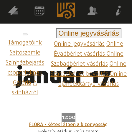
Online jegyvásárlás
Támogatóink
Online jegyvásárlás
Online
Sajtószemle
Évadbérlet vásárlás
Online
Színházbejárás
Szabadbérlet vásárlás
Online
január 17.
csoportoknak
Szabadbérlet beváltás
Online
Galéria
A
ajándékkártya vásárlás
színházról
12:00
FLÓRA - Kétes létben a bizonyosság