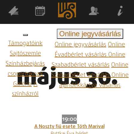
Online jegyvásárlás
Támogatóink
Online jegyvásárlás
Online
Sajtószemle
Évadbérlet vásárlás
Online
Színházbejárás
Szabadbérlet vásárlás
Online
május 30.
csoportoknak
Szabadbérlet beváltás
Online
Galéria
A
ajándékkártya vásárlás
színházról
19:00
A Noszty fiú esete Tóth Marival