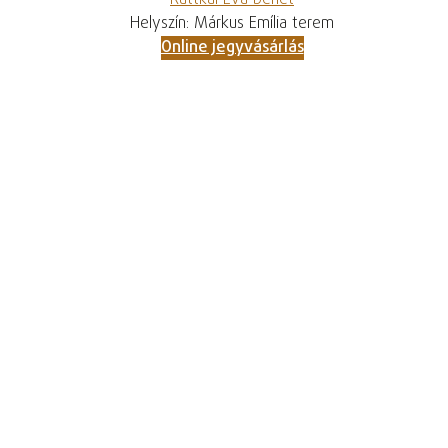
Ruttkai Éva bérlet
Helyszín: Márkus Emília terem
Online jegyvásárlás