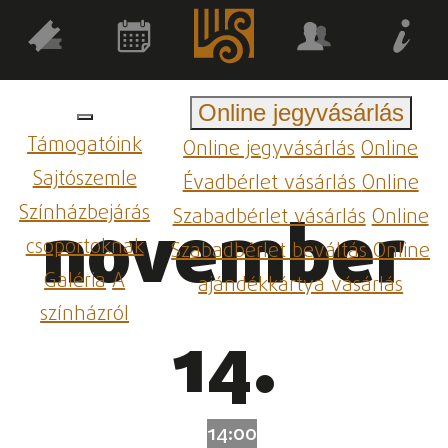
Online jegyvásárlás
Támogatóink
Online jegyvásárlás
Online
Sajtószemle
Évadbérlet vásárlás
Online
Színházbejárás
Szabadbérlet vásárlás
Online
november
csoportoknak
Szabadbérlet beváltás
Online
Galéria
A
ajándékkártya vásárlás
színházról
14.
14:00