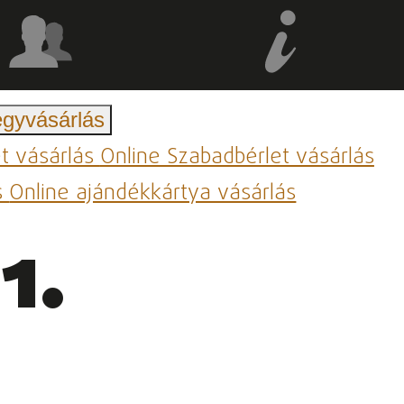
egyvásárlás
et vásárlás
Online Szabadbérlet vásárlás
s
Online ajándékkártya vásárlás
1.