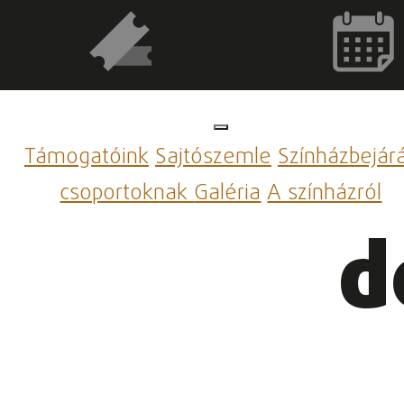
Támogatóink
Sajtószemle
Színházbejár
csoportoknak
Galéria
A színházról
d