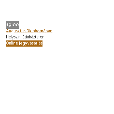
19:00
Augusztus Oklahomában
Helyszín: Színházterem
Online jegyvásárlás