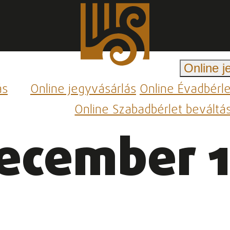
Online j
ás
Online jegyvásárlás
Online Évadbérl
Online Szabadbérlet beváltá
ecember 1