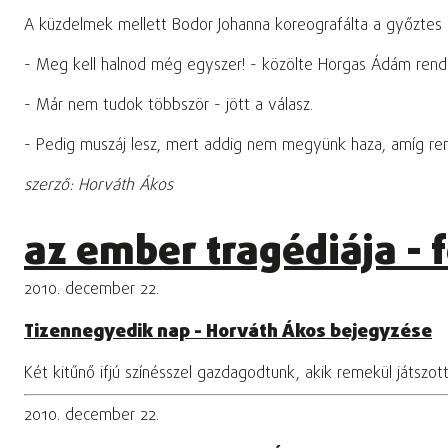
A küzdelmek mellett Bodor Johanna koreografálta a győztes g
- Meg kell halnod még egyszer! - közölte Horgas Ádám rende
- Már nem tudok többször - jött a válasz.
- Pedig muszáj lesz, mert addig nem megyünk haza, amíg re
szerző: Horváth Ákos
az ember tragédiája - 
2010. december 22.
Tizennegyedik nap - Horváth Ákos bejegyzése
Két kitűnő ifjú színésszel gazdagodtunk, akik remekül játszo
2010. december 22.