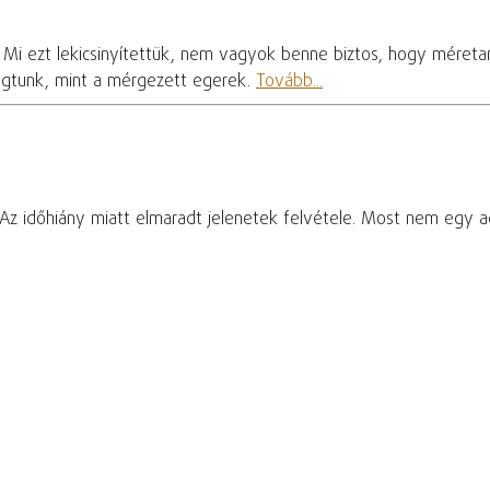
l. Mi ezt lekicsinyítettük, nem vagyok benne biztos, hogy mére
zogtunk, mint a mérgezett egerek.
Tovább...
s. Az időhiány miatt elmaradt jelenetek felvétele. Most nem egy a