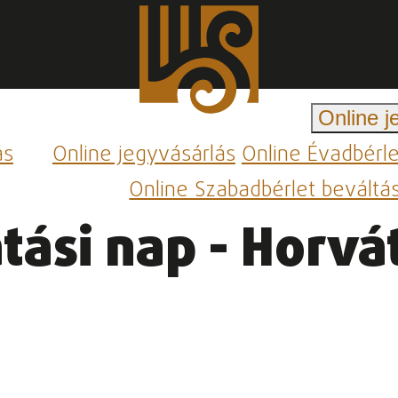
Online j
ás
Online jegyvásárlás
Online Évadbérl
Online Szabadbérlet beváltá
tási nap - Horvá