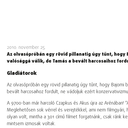
2010. november 25.
Az olvasópróbán egy rövid pillanatig úgy tűnt, hogy
valósággá válik, de Tamás a bevált harcosaihoz fordu
Gladiátorok
Az olvasópróbán egy rövid pillanatig úgy tűnt, hogy Bajomi b
bevált harcosaihoz fordult, ne vádoljuk ezért konzervativizmus
A 9700-ban már harcoló Czapkus és Akus újra az Arénában! “Av
Meglehetősen sok vérrel és verejtékkel, ami nem filmgyári, 
olyan volt, mintha a 301 című filmet forgatnánk, csak ránk k
mintsem izmosak voltak.