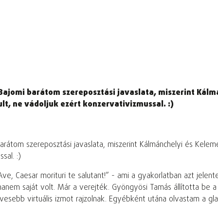
 Bajomi barátom szereposztási javaslata, miszerint Kálm
lt, ne vádoljuk ezért konzervativizmussal. :)
arátom szereposztási javaslata, miszerint Kálmánchelyi és Kelem
sal. :)
e, Caesar morituri te salutant!” - ami a gyakorlatban azt jelen
hanem saját volt. Már a verejték. Gyöngyösi Tamás állította be a
evesebb virtuális izmot rajzolnak. Egyébként utána olvastam a gla