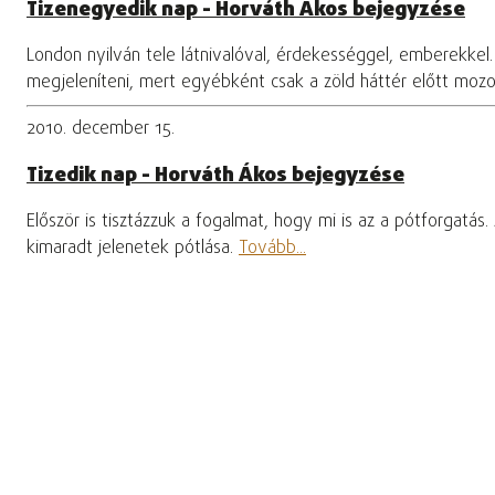
Tizenegyedik nap - Horváth Ákos bejegyzése
London nyilván tele látnivalóval, érdekességgel, emberekke
megjeleníteni, mert egyébként csak a zöld háttér előtt mo
2010. december 15.
Tizedik nap - Horváth Ákos bejegyzése
Először is tisztázzuk a fogalmat, hogy mi is az a pótforgatá
kimaradt jelenetek pótlása.
Tovább...