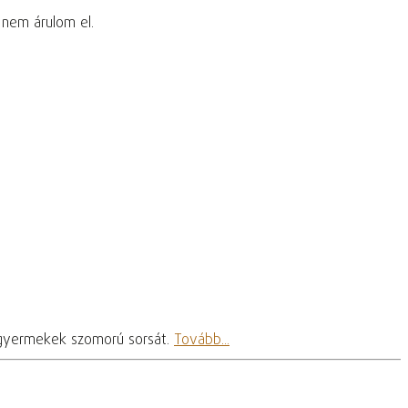
 nem árulom el.
dó gyermekek szomorú sorsát.
Tovább...