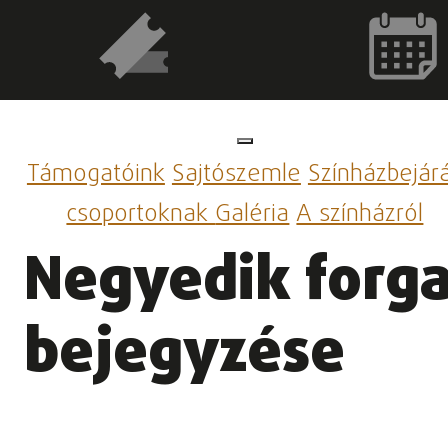
Támogatóink
Sajtószemle
Színházbejár
csoportoknak
Galéria
A színházról
Negyedik forga
bejegyzése