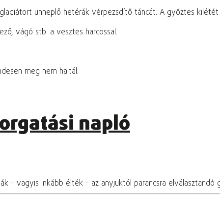
ladiátort ünneplő hetérák vérpezsdítő táncát. A győztes kilétét
ző, vágó stb. a vesztes harcossal.
ndesen meg nem haltál.
forgatási napló
tták - vagyis inkább élték - az anyjuktól parancsra elválasztan