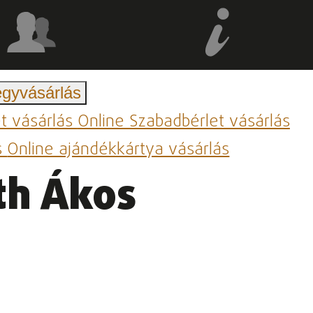
egyvásárlás
et vásárlás
Online Szabadbérlet vásárlás
s
Online ajándékkártya vásárlás
th Ákos