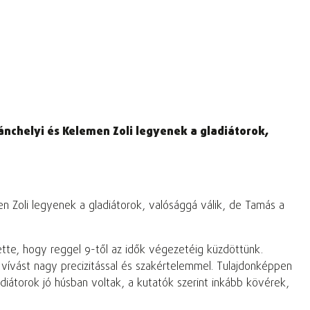
ánchelyi és Kelemen Zoli legyenek a gladiátorok,
en Zoli legyenek a gladiátorok, valósággá válik, de Tamás a
tette, hogy reggel 9-től az idők végezetéig küzdöttünk.
 vívást nagy precizitással és szakértelemmel. Tulajdonképpen
diátorok jó húsban voltak, a kutatók szerint inkább kövérek,