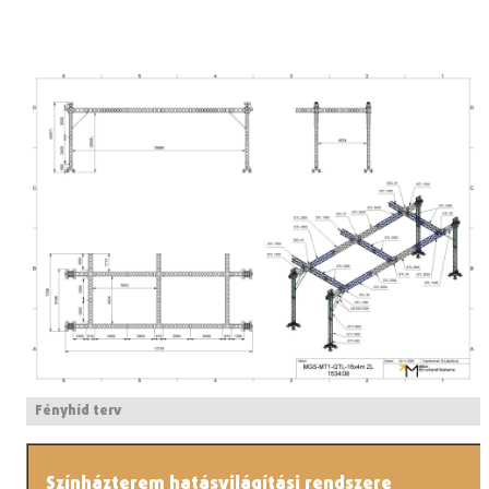
Fényhíd terv
Színházterem hatásvilágítási rendszere