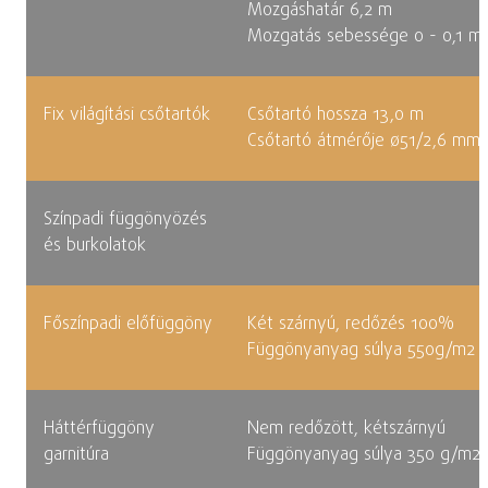
Mozgáshatár 6,2 m
Mozgatás sebessége 0 - 0,1 m
Fix világítási csőtartók
Csőtartó hossza 13,0 m
Csőtartó átmérője ø51/2,6 mm
Színpadi függönyözés
és burkolatok
Főszínpadi előfüggöny
Két szárnyú, redőzés 100%
Függönyanyag súlya 550g/m2
Háttérfüggöny
Nem redőzött, kétszárnyú
garnitúra
Függönyanyag súlya 350 g/m2