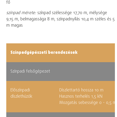
fő
színpad mérete:
színpad szélessége 17,70 m, mélysége
9,15 m, belmagassága 8 m, színpadnyílás 10,4 m széles és 5
m magas
Színpadgépészeti berendezések
Színpadi felsőgépezet
Előszínpadi
Díszlettartó hossza 10 m
díszlethúzók
Hasznos terhelés 1,5 kN
Mozgatás sebessége 0 - 0,5 m