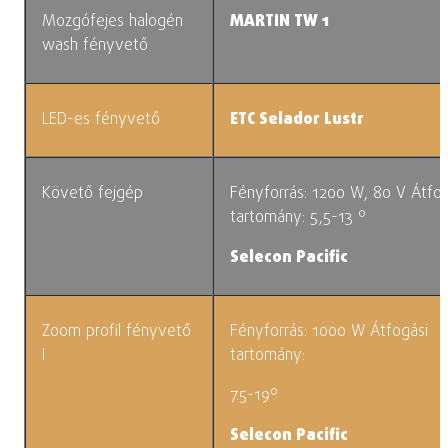
Mozgófejes halogén
MARTIN TW 1
wash fényvető
LED-es fényvető
ETC Selador Lustr
Követő fejgép
Fényforrás: 1200 W, 80 V Átfog
tartomány: 5,5-13 º
Selecon Pacific
Zoom profil fényvető
Fényforrás: 1000 W
Átfogási
I
tartomány:
7.5-19º
Selecon Pacific