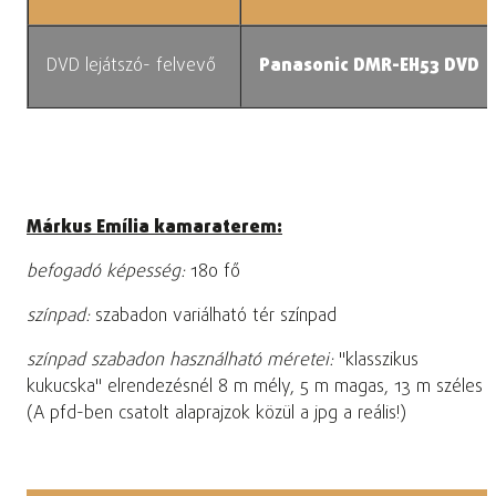
DVD lejátszó- felvevő
Panasonic DMR-EH53 DVD
Márkus Emília kamaraterem:
befogadó képesség:
180 fő
színpad:
szabadon variálható tér színpad
színpad szabadon használható méretei:
"klasszikus
kukucska" elrendezésnél 8 m mély, 5 m magas, 13 m széles
(A pfd-ben csatolt alaprajzok közül a jpg a reális!)