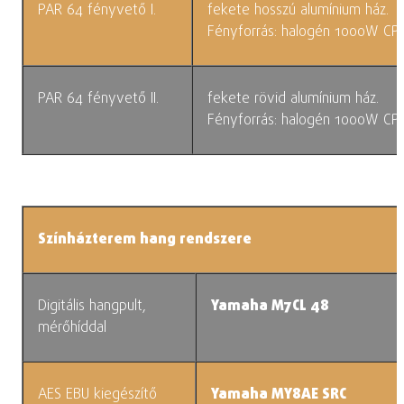
PAR 64 fényvető I.
fekete hosszú alumínium ház.
Fényforrás: halogén 1000W CP
PAR 64 fényvető II.
fekete rövid alumínium ház.
Fényforrás: halogén 1000W CP
Színházterem hang rendszere
Digitális hangpult,
Yamaha M7CL 48
mérőhíddal
AES EBU kiegészítő
Yamaha MY8AE SRC