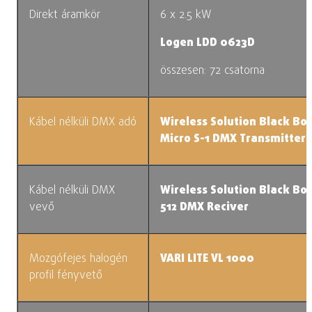
Direkt áramkör
6 x 2.5 kW
Logen LDD 0623D
összesen: 72 csatorna
Kábel nélküli DMX adó
Wireless Solution Black Bo
Micro S-1 DMX Transmitter
Kábel nélküli DMX
Wireless Solution Black Box
vevő
512 DMX Reciver
Mozgófejes halogén
VARI LITE VL 1000
profil fényvető