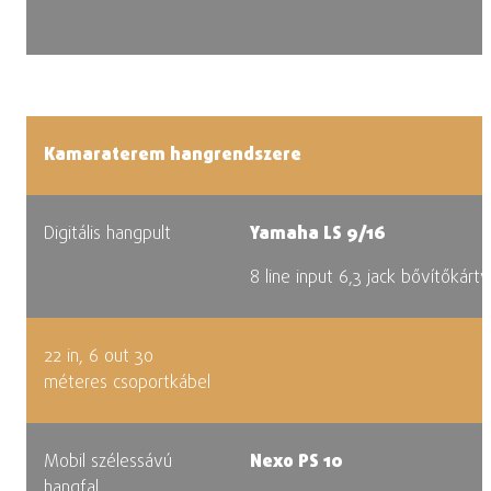
Kamaraterem hangrendszere
Digitális hangpult
Yamaha LS 9/16
8 line input 6,3 jack bővítőkárt
22 in, 6 out 30
méteres csoportkábel
Mobil szélessávú
Nexo PS 10
hangfal