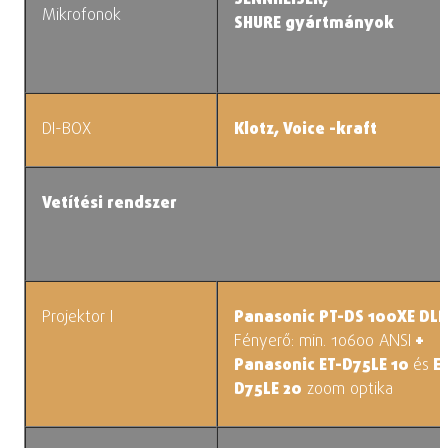
Mikrofonok
SHURE gyártmányok
DI-BOX
Klotz, Voice -kraft
Vetítési rendszer
Projektor I
Panasonic PT-DS 100XE DLP
Fényerő: min. 10600 ANSI
+
Panasonic ET-D75LE 10
és
ET
D75LE 20
zoom optika