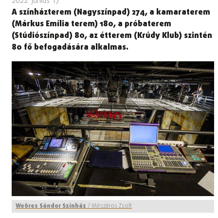
2022. június 17.
A színházterem (Nagyszínpad) 274, a kamaraterem
(Márkus Emília terem) 180, a próbaterem
(Stúdiószínpad) 80, az étterem (Krúdy Klub) szintén
80 fő befogadására alkalmas.
Weöres Sándor Színház
/
Mészáros Zsolt