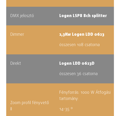
DMX jelosztó
Logen LSP8 8ch splitter
Dimmer
2,3Kw Logen LDD 0623
összesen 108 csatorna
Direkt
Logen LDD 0623D
összesen 36 csatorna
Fényforrás: 1000 W
Átfogási
tartomány:
Zoom profil fényvető
II
14-35 º