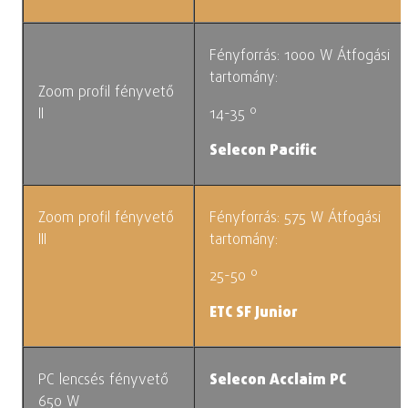
Fényforrás: 1000 W
Átfogási
tartomány:
Zoom profil fényvető
II
14-35 º
Selecon Pacific
Zoom profil fényvető
Fényforrás: 575 W
Átfogási
III
tartomány:
25-50 º
ETC SF Junior
PC lencsés fényvető
Selecon Acclaim PC
650 W