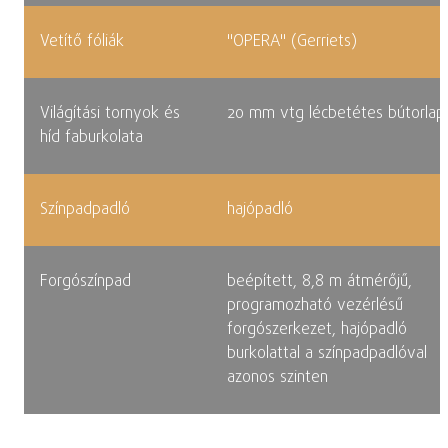
Vetítő fóliák
"OPERA" (Gerriets)
Világítási tornyok és
20 mm vtg lécbetétes bútorlap
híd faburkolata
Színpadpadló
hajópadló
Forgószínpad
beépített, 8,8 m átmérőjű,
programozható vezérlésű
forgószerkezet, hajópadló
burkolattal a színpadpadlóval
azonos szinten