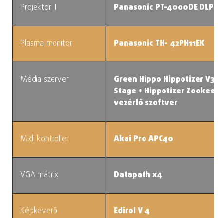
Projektor II
Panasonic PT-4000DE DLP
Plasma monitor
Panasonic TH- 42PH11EK
Média szerver
Green Hippo
Hippotizer V3
Stage + Hippotizer Zookee
vezérlő szoftver
Midi kontroller
Akai Pro APC40
VGA mátrix
Datapath x4
Képkeverő
Edirol V 4