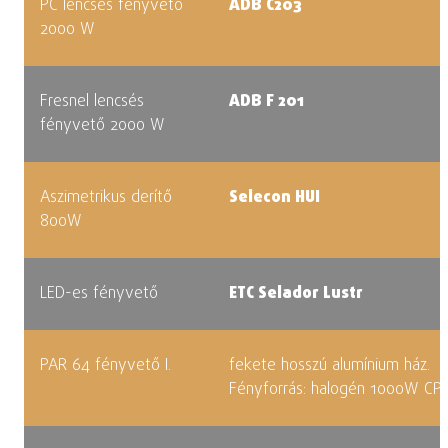
PC lencsés fényvető
ADB C203
2000 W
Fresnel lencsés
ADB F 201
fényvető 2000 W
Aszimetrikus derítő
Selecon HUI
800W
LED-es fényvető
ETC Selador Lustr
PAR 64 fényvető I.
fekete hosszú alumínium ház.
Fényforrás: halogén 1000W CP