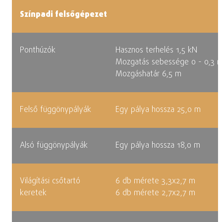
Színpadi felsőgépezet
Ponthúzók
Hasznos terhelés 1,5 kN
Mozgatás sebessége 0 - 0,3 
Mozgáshatár 6,5 m
Felső függönypályák
Egy pálya hossza 25,0 m
Alsó függönypályák
Egy pálya hossza 18,0 m
Világítási csőtartó
6 db mérete 3,3x2,7 m
keretek
6 db mérete 2,7x2,7 m