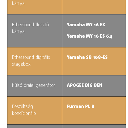
kártya
Ethersound illesztő
Yamaha MY 16 EX
kártya
Yamaha MY 16 ES 64
Ethersound digitális
Yamaha SB 168-ES
stagebox
Külső órajel generátor
APOGEE BIG BEN
Feszültség
Furman PL 8
kondícionáló