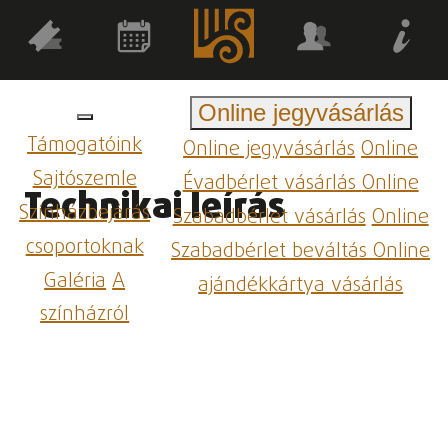
Online jegyvásárlás
Támogatóink
Online jegyvásárlás
Online
Sajtószemle
Évadbérlet vásárlás
Online
Technikai leírás
Színházbejárás
Szabadbérlet vásárlás
Online
csoportoknak
Szabadbérlet beváltás
Online
Galéria
A
ajándékkártya vásárlás
színházról