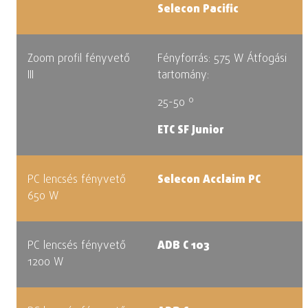
Selecon Pacific
Zoom profil fényvető
Fényforrás: 575 W
Átfogási
III
tartomány:
25-50 º
ETC SF Junior
PC lencsés fényvető
Selecon Acclaim PC
650 W
PC lencsés fényvető
ADB C 103
1200 W