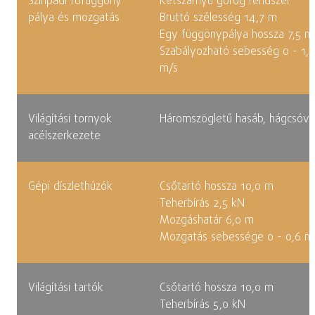
Színpadi főfüggöny
Kétszárnyú görög rendszer
pálya és mozgatás
Bruttó szélesség 14,7 m
Egy függönypálya hossza 7,5 m
Szabályozható sebesség 0 - 1,0
m/s
Világítási tornyok
Háromszögletű hasáb, hágcsóva
acélszerkezete
Gépi díszlethúzók
Csőtartó hossza 10,0 m
Teherbírás 2,5 kN
Mozgáshatár 6,0 m
Mozgatás sebessége 0 - 0,6 m
Világítási tartók
Csőtartó hossza 10,0 m
Teherbírás 5,0 kN