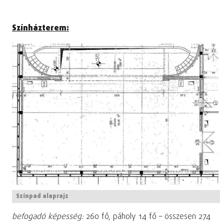
Színházterem:
Színpad alaprajz
befogadó képesség:
260 fő, páholy 14 fő – összesen 274