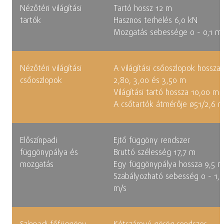
Nézőtéri világítási
Tartó hossz 12 m
tartók
Hasznos terhelés 6,0 kN
Mozgatás sebessége 0 - 0,1 m
Nézőtéri világítási
A világítási csőoszlopok hossza
csőoszlopok
2,80, 3,00 és 3,50 m
Világítási tartó hossza 10,00 m
A csőtartók átmérője ø51/2,6 
Előszínpadi
Ejtő függöny rendszer
függönypálya és
Bruttó szélesség 17,7 m
mozgatás
Egy függönypálya hossza 9,5 m
Szabályozható sebesség 0 - 1,2
m/s