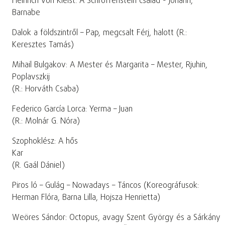
Heinrich von Kleist: A Schroffenstein család - Johann,
Barnabe
Dalok a földszintről – Pap, megcsalt Férj, halott (R.:
Keresztes Tamás)
Mihail Bulgakov: A Mester és Margarita – Mester, Rjuhin,
Poplavszkij
(R.: Horváth Csaba)
Federico García Lorca: Yerma – Juan
(R.: Molnár G. Nóra)
Szophoklész: A hős
Kar
(R. Gaál Dániel)
Piros ló – Gulág – Nowadays – Táncos (Koreográfusok:
Herman Flóra, Barna Lilla, Hojsza Henrietta)
Weöres Sándor: Octopus, avagy Szent György és a Sárkány