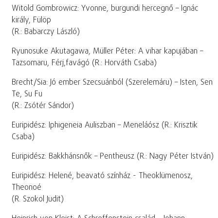
Witold Gombrowicz: Yvonne, burgundi hercegnő – Ignác
király, Fülöp
(R.: Babarczy László)
Ryunosuke Akutagawa, Müller Péter: A vihar kapujában –
Tazsomaru, Férj,favágó (R.: Horváth Csaba)
Brecht/Sia: Jó ember Szecsuánból (Szerelemáru) – Isten, Sen
Te, Su Fu
(R.: Zsótér Sándor)
Euripidész: Iphigeneia Auliszban – Meneláósz (R.: Krisztik
Csaba)
Euripidész: Bakkhánsnők – Pentheusz (R.: Nagy Péter István)
Euripidész: Helené, beavató színház - Theoklümenosz,
Theonoé
(R. Szokol Judit)