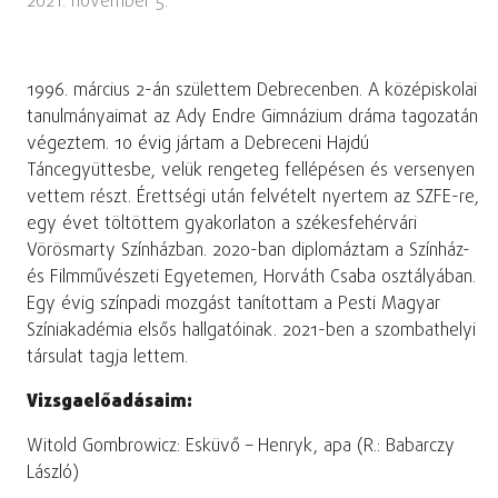
2021. november 5.
1996. március 2-án születtem Debrecenben. A középiskolai
tanulmányaimat az Ady Endre Gimnázium dráma tagozatán
végeztem. 10 évig jártam a Debreceni Hajdú
Táncegyüttesbe, velük rengeteg fellépésen és versenyen
vettem részt. Érettségi után felvételt nyertem az SZFE-re,
egy évet töltöttem gyakorlaton a székesfehérvári
Vörösmarty Színházban. 2020-ban diplomáztam a Színház-
és Filmművészeti Egyetemen, Horváth Csaba osztályában.
Egy évig színpadi mozgást tanítottam a Pesti Magyar
Színiakadémia elsős hallgatóinak. 2021-ben a szombathelyi
társulat tagja lettem.
Vizsgaelőadásaim:
Witold Gombrowicz: Esküvő – Henryk, apa (R.: Babarczy
László)