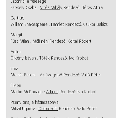
Sztanka, a felesége
Székely Csaba :
Vitéz Mihály
Rendező: Béres Attila
Gertrud
William Shakespeare :
Hamlet
Rendező: Czukor Balázs
Margit
Füst Milán :
Máli néni
Rendező: Koltai Róbert
Ágika
Örkény István :
Tóték
Rendező: Ivo Krobot
Irma
Molnár Ferenc :
Az üvegcipő
Rendező: Valló Péter
Eileen
Martin McDonagh :
A kripli
Rendező: Ivo Krobot
Psenyicina, a háziasszonya
Mihail Ugarov :
Oblom-off
Rendező: Valló Péter