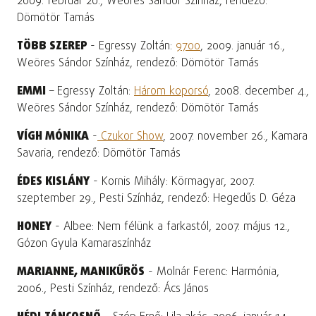
2009. február 20., Weöres Sándor Színház, rendező:
Dömötör Tamás
TÖBB SZEREP
- Egressy Zoltán:
9700
, 2009. január 16.,
Weöres Sándor Színház, rendező: Dömötör Tamás
EMMI
– Egressy Zoltán:
Három koporsó
, 2008. december 4.,
Weöres Sándor Színház, rendező: Dömötör Tamás
VÍGH MÓNIKA
-
Czukor Show
, 2007. november 26., Kamara
Savaria, rendező: Dömötör Tamás
ÉDES KISLÁNY
- Kornis Mihály: Körmagyar, 2007.
szeptember 29., Pesti Színház, rendező: Hegedűs D. Géza
HONEY
- Albee: Nem félünk a farkastól, 2007. május 12.,
Gózon Gyula Kamaraszínház
MARIANNE, MANIKŰRÖS
- Molnár Ferenc: Harmónia,
2006., Pesti Színház, rendező: Ács János