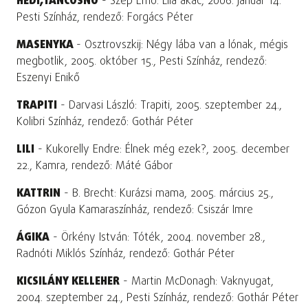
HÉDI,TÁNCOSNŐ
- Szép Ernő: Lila akác, 2006. január 14.
Pesti Színház, rendező: Forgács Péter
MASENYKA
- Osztrovszkij: Négy lába van a lónak, mégis
megbotlik, 2005. október 15., Pesti Színház, rendező:
Eszenyi Enikő
TRAPITI
- Darvasi László: Trapiti, 2005. szeptember 24.,
Kolibri Színház, rendező: Gothár Péter
LILI
- Kukorelly Endre: Élnek még ezek?, 2005. december
22., Kamra, rendező: Máté Gábor
KATTRIN
- B. Brecht: Kurázsi mama, 2005. március 25.,
Gózon Gyula Kamaraszínház, rendező: Csiszár Imre
ÁGIKA
- Örkény István: Tóték, 2004. november 28.,
Radnóti Miklós Színház, rendező: Gothár Péter
KICSILÁNY KELLEHER
- Martin McDonagh: Vaknyugat,
2004. szeptember 24., Pesti Színház, rendező: Gothár Péter