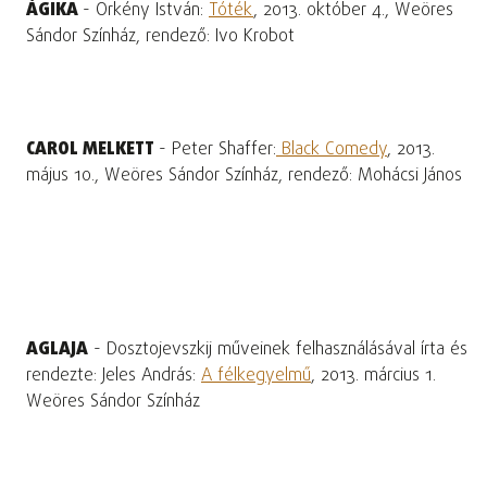
ÁGIKA
- Örkény István:
Tóték
, 2013. október 4., Weöres
Sándor Színház, rendező: Ivo Krobot
CAROL MELKETT
- Peter Shaffer:
Black Comedy
, 2013.
május 10., Weöres Sándor Színház, rendező: Mohácsi János
AGLAJA
- Dosztojevszkij műveinek felhasználásával írta és
rendezte: Jeles András:
A félkegyelmű
, 2013. március 1.
Weöres Sándor Színház