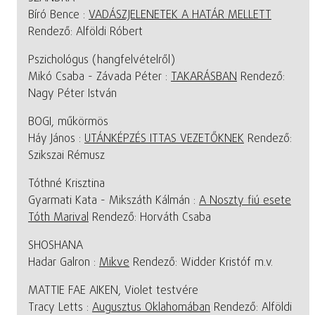
Bíró Bence :
VADÁSZJELENETEK A HATÁR MELLETT
Rendező: Alföldi Róbert
Pszichológus (hangfelvételről)
Mikó Csaba - Závada Péter :
TAKARÁSBAN
Rendező:
Nagy Péter István
BOGI, műkörmös
Háy János :
UTÁNKÉPZÉS ITTAS VEZETŐKNEK
Rendező:
Szikszai Rémusz
Tóthné Krisztina
Gyarmati Kata - Mikszáth Kálmán :
A Noszty fiú esete
Tóth Marival
Rendező: Horváth Csaba
SHOSHANA
Hadar Galron :
Mikve
Rendező: Widder Kristóf m.v.
MATTIE FAE AIKEN, Violet testvére
Tracy Letts :
Augusztus Oklahomában
Rendező: Alföldi