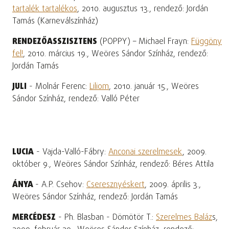
tartalék tartalékos
, 2010. augusztus 13., rendező: Jordán
Tamás (Karneválszínház)
RENDEZŐASSZISZTENS
(POPPY) – Michael Frayn:
Függöny
fel!
, 2010. március 19., Weöres Sándor Színház, rendező:
Jordán Tamás
JULI
- Molnár Ferenc:
Liliom
, 2010. január 15., Weöres
Sándor Színház, rendező: Valló Péter
LUCIA
- Vajda-Valló-Fábry:
Anconai szerelmesek
, 2009.
október 9., Weöres Sándor Színház, rendező: Béres Attila
ÁNYA
- A.P. Csehov:
Cseresznyéskert
, 2009. április 3.,
Weöres Sándor Színház, rendező: Jordán Tamás
MERCÉDESZ
- Ph. Blasban - Dömötör T.:
Szerelmes Baláz
s,