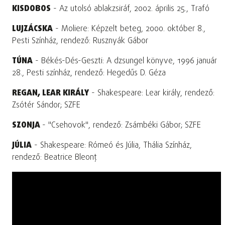
KISDOBOS
- Az utolsó ablakzsiráf, 2002. április 25., Trafó
LUJZÁCSKA
- Moliere: Képzelt beteg, 2000. október 8.,
Pesti Színház, rendező: Rusznyák Gábor
TÚNA
- Békés-Dés-Geszti: A dzsungel könyve, 1996 január
28., Pesti színház, rendező: Hegedűs D. Géza
REGAN, LEAR KIRÁLY
- Shakespeare: Lear király, rendező:
Zsótér Sándor; SZFE
SZONJA
- "Csehovok", rendező: Zsámbéki Gábor; SZFE
JÚLIA
- Shakespeare: Rómeó és Júlia, Thália Színház,
rendező: Beatrice Bleonţ