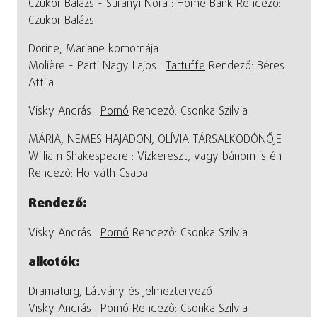
Czukor Balázs - Surányi Nóra :
Home Bank
Rendező:
Czukor Balázs
Dorine, Mariane komornája
Molière - Parti Nagy Lajos :
Tartuffe
Rendező: Béres
Attila
Visky András :
Pornó
Rendező: Csonka Szilvia
MÁRIA, NEMES HAJADON, OLÍVIA TÁRSALKODÓNŐJE
William Shakespeare :
Vízkereszt, vagy bánom is én
Rendező: Horváth Csaba
Rendező:
Visky András :
Pornó
Rendező: Csonka Szilvia
alkotók:
Dramaturg, Látvány és jelmeztervező
Visky András :
Pornó
Rendező: Csonka Szilvia