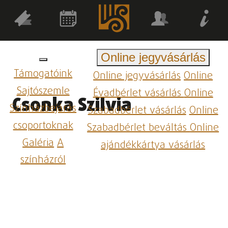
Online jegyvásárlás
Támogatóink
Online jegyvásárlás
Online
Sajtószemle
Évadbérlet vásárlás
Online
Csonka Szilvia
Színházbejárás
Szabadbérlet vásárlás
Online
csoportoknak
Szabadbérlet beváltás
Online
Galéria
A
ajándékkártya vásárlás
színházról