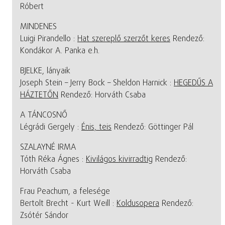
Róbert
MINDENES
Luigi Pirandello :
Hat szereplő szerzőt keres
Rendező:
Kondákor A. Panka e.h.
BJELKE, lányaik
Joseph Stein – Jerry Bock – Sheldon Harnick :
HEGEDŰS A
HÁZTETŐN
Rendező: Horváth Csaba
A TÁNCOSNŐ
Légrádi Gergely :
Énis, teis
Rendező: Göttinger Pál
SZALAYNÉ IRMA
Tóth Réka Ágnes :
Kivilágos kivirradtig
Rendező:
Horváth Csaba
Frau Peachum, a felesége
Bertolt Brecht - Kurt Weill :
Koldusopera
Rendező:
Zsótér Sándor