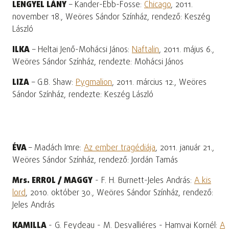
LENGYEL LÁNY
– Kander-Ebb-Fosse:
Chicago
, 2011.
november 18., Weöres Sándor Színház, rendező: Keszég
László
ILKA
– Heltai Jenő-Mohácsi János:
Naftalin
, 2011. május 6.,
Weöres Sándor Színház, rendezte: Mohácsi János
LIZA
– G.B. Shaw:
Pygmalion
, 2011. március 12., Weöres
Sándor Színház, rendezte: Keszég László
ÉVA
– Madách Imre:
Az ember tragédiája
, 2011. január 21.,
Weöres Sándor Színház, rendező: Jordán Tamás
Mrs. ERROL / MAGGY
- F. H. Burnett-Jeles András:
A kis
lord
, 2010. október 30., Weöres Sándor Színház, rendező:
Jeles András
KAMILLA
- G. Feydeau - M. Desvalliéres - Hamvai Kornél:
A