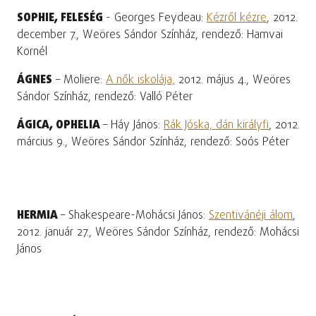
SOPHIE, FELESÉG
- Georges Feydeau:
Kézről kézre
, 2012.
december 7., Weöres Sándor Színház, rendező: Hamvai
Kornél
ÁGNES
– Moliere:
A nők iskolája,
2012. május 4., Weöres
Sándor Színház, rendező: Valló Péter
ÁGICA, OPHELIA
– Háy János:
Rák Jóska, dán királyfi
, 2012.
március 9., Weöres Sándor Színház, rendező: Soós Péter
HERMIA
– Shakespeare-Mohácsi János:
Szentivánéji álom
,
2012. január 27., Weöres Sándor Színház, rendező: Mohácsi
János