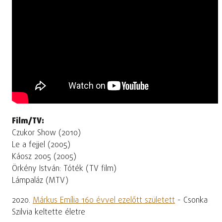
Film/TV:
Czukor Show (2010)
Le a fejjel (2005)
Káosz 2005 (2005)
Örkény István: Tóték (TV film)
Lámpaláz (MTV)
2020.
Márkus Emília 160 évvel ezelőtt született
- Csonka
Szilvia keltette életre