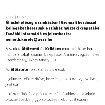
2022. június 17.
Álláslehetőség a színházban! Azonnali kezdéssel
kollégákat keresünk a színház műszaki csapatába.
További információ és jelentkezés:
nemeth.karoly@wssz.hu
A színház
Öltöztető
és
Kellékes
munkakörökbe keres
munkatársakat azonnali belépéssel. A munkavégzés helye:
Szombathely, Akacs Mihály u. 7.
Az
öltöztető
feladatai és elvárások:
- jelmezek előkészítése, kezelése, raktározása, tisztítása,
javítása
- közreműködés a próbák és előadásokhoz kapcsolódó
öltöztetésekben, gyorsöltözések lebonyolításában