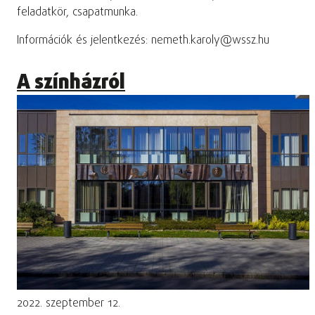
feladatkör, csapatmunka.
Információk és jelentkezés: nemeth.karoly@wssz.hu
A színházról
2022. szeptember 12.