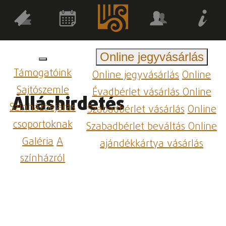
Online jegyvásárlás
Támogatóink
Online jegyvásárlás
Online
Sajtószemle
Évadbérlet vásárlás
Online
Álláshirdetés
Színházbejárás
Szabadbérlet vásárlás
Online
csoportoknak
Szabadbérlet beváltás
Online
Galéria
A
ajándékkártya vásárlás
színházról