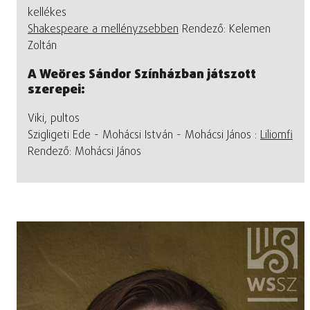
kellékes
Shakespeare a mellényzsebben
Rendező: Kelemen
Zoltán
A Weöres Sándor Színházban játszott
szerepei:
Viki, pultos
Szigligeti Ede - Mohácsi István - Mohácsi János :
Liliomfi
Rendező: Mohácsi János