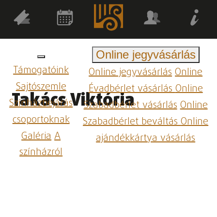
Online jegyvásárlás
Támogatóink
Online jegyvásárlás
Online
Sajtószemle
Évadbérlet vásárlás
Online
Takács Viktória
Színházbejárás
Szabadbérlet vásárlás
Online
csoportoknak
Szabadbérlet beváltás
Online
Galéria
A
ajándékkártya vásárlás
színházról