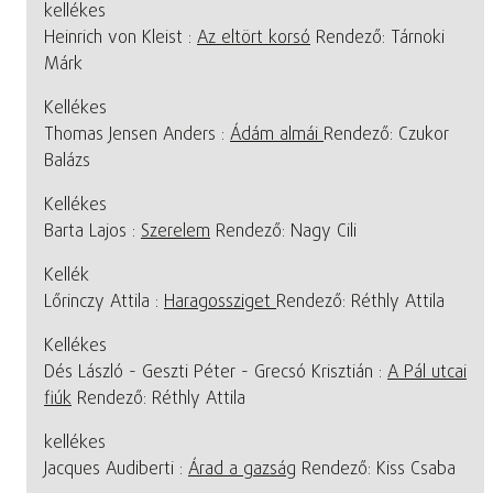
kellékes
Heinrich von Kleist :
Az eltört korsó
Rendező: Tárnoki
Márk
Kellékes
Thomas Jensen Anders :
Ádám almái
Rendező: Czukor
Balázs
Kellékes
Barta Lajos :
Szerelem
Rendező: Nagy Cili
Kellék
Lőrinczy Attila :
Haragossziget
Rendező: Réthly Attila
Kellékes
Dés László - Geszti Péter - Grecsó Krisztián :
A Pál utcai
fiúk
Rendező: Réthly Attila
kellékes
Jacques Audiberti :
Árad a gazság
Rendező: Kiss Csaba