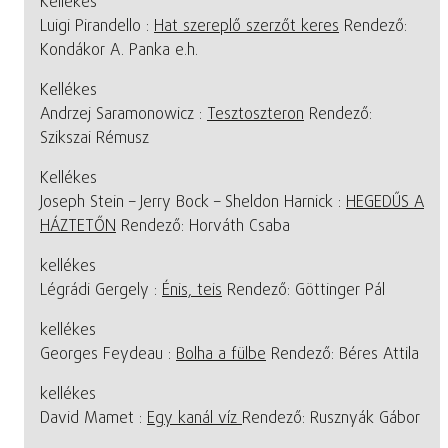
Kellékes
Luigi Pirandello :
Hat szereplő szerzőt keres
Rendező:
Kondákor A. Panka e.h.
Kellékes
Andrzej Saramonowicz :
Tesztoszteron
Rendező:
Szikszai Rémusz
Kellékes
Joseph Stein – Jerry Bock – Sheldon Harnick :
HEGEDŰS A
HÁZTETŐN
Rendező: Horváth Csaba
kellékes
Légrádi Gergely :
Énis, teis
Rendező: Göttinger Pál
kellékes
Georges Feydeau :
Bolha a fülbe
Rendező: Béres Attila
kellékes
David Mamet :
Egy kanál víz
Rendező: Rusznyák Gábor