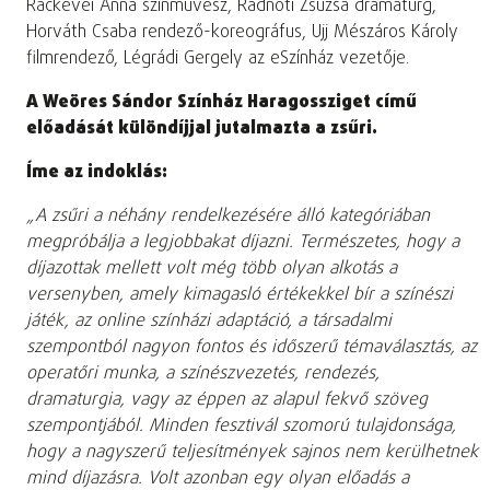
Ráckevei Anna színművész, Radnóti Zsuzsa dramaturg,
Horváth Csaba rendező-koreográfus, Ujj Mészáros Károly
filmrendező, Légrádi Gergely az eSzínház vezetője.
A Weöres Sándor Színház
Haragossziget című
előadását különdíjjal jutalmazta a zsűri.
Íme az indoklás:
„A zsűri a néhány rendelkezésére álló kategóriában
megpróbálja a legjobbakat díjazni. Természetes, hogy a
díjazottak mellett volt még több olyan alkotás a
versenyben, amely kimagasló értékekkel bír a színészi
játék, az online színházi adaptáció, a társadalmi
szempontból nagyon fontos és időszerű témaválasztás, az
operatőri munka, a színészvezetés, rendezés,
dramaturgia, vagy az éppen az alapul fekvő szöveg
szempontjából. Minden fesztivál szomorú tulajdonsága,
hogy a nagyszerű teljesítmények sajnos nem kerülhetnek
mind díjazásra. Volt azonban egy olyan előadás a