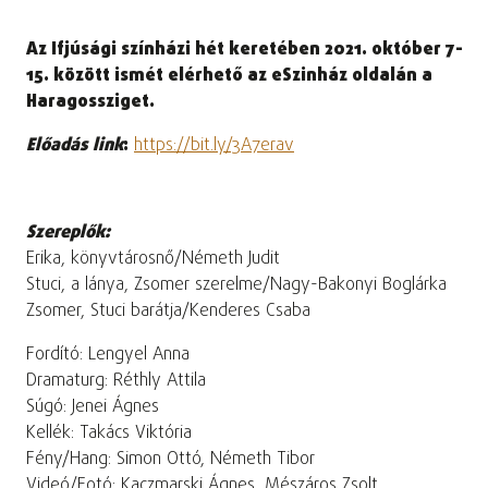
Az Ifjúsági színházi hét keretében 2021. október 7-
15. között ismét elérhető az eSzinház oldalán a
Haragossziget.
Előadás link
:
https://bit.ly/3A7erav
Szereplők:
Erika, könyvtárosnő/Németh Judit
Stuci, a lánya, Zsomer szerelme/Nagy-Bakonyi Boglárka
Zsomer, Stuci barátja/Kenderes Csaba
Fordító: Lengyel Anna
Dramaturg: Réthly Attila
Súgó: Jenei Ágnes
Kellék: Takács Viktória
Fény/Hang: Simon Ottó, Németh Tibor
Videó/Fotó: Kaczmarski Ágnes, Mészáros Zsolt