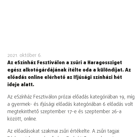
2021. október 6.
Az eSzínház Fesztiválon a zsűri a Haragossziget
egész alkotógárdájának ítélte oda a különdíjat. Az
előadás online elérhető az Ifjúsági színházi hét
ideje alatt.
Az eSzínház Fesztiválon prózai előadás kategóriában 19, míg
a gyermek- és ifjúsági előadás kategóriában 6 előadás volt
megtekinthető szeptember 17-e és szeptember 26-a
között, online.
Az előadásokat szakmai zsűri értékelte. A zsűri tagjai: