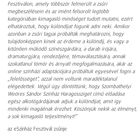
Fesztiválon, amely többször felmerült a zsűri
megbeszélésein és az imént felsorolt legtöbb
kategóriában kimagasló minőséget tudott mutatni, ezért
elhatároztuk, hogy különdíjat fogunk adni neki. Amikor
azonban a zsűri tagjai próbálták meghatározni, hogy
tulajdonképpen kinek az érdeme a különdíj, és vagy a
kitűnően működő színészgárdára, a darab írójára,
dramaturgjára, rendezőjére, témaválasztására, annak
szokatlanul tömör és árnyalt megfogalmazására, akár az
online színházi adaptációjára próbáltuk egyesével fogni a
„felelősséget”, azzal nem voltunk maradéktalanul
elégedettek. Végül úgy döntöttünk, hogy Szombathelyi
Weöres Sándor Színház Haragossziget című előadása
egész alkotógárdájának adjuk a különdíjat, amit így
mindenki magáénak érezhet. Köszönjük nekik az élményt,
a sok kimagasló teljesítményt!”
az eSzínház Fesztivál zsűrije