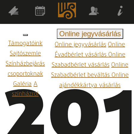
Online jegyvásárlás
Támogatóink
Online jegyvásárlás
Online
20
Sajtószemle
Évadbérlet vásárlás
Online
Színházbejárás
Szabadbérlet vásárlás
Online
csoportoknak
Szabadbérlet beváltás
Online
Galéria
A
ajándékkártya vásárlás
színházról