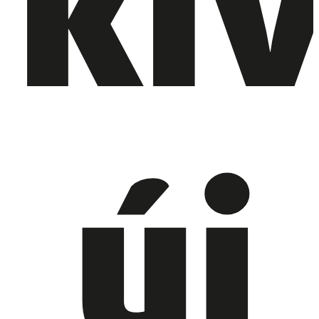
kív
új