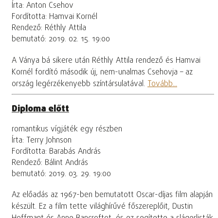
Írta: Anton Csehov
Fordította: Hamvai Kornél
Rendező: Réthly Attila
bemutató: 2019. 02. 15. 19:00
A Ványa bá sikere után Réthly Attila rendező és Hamvai
Kornél fordító második új, nem-unalmas Csehovja – az
ország legérzékenyebb színtársulatával.
Tovább...
Diploma előtt
romantikus vígjáték egy részben
Írta: Terry Johnson
Fordította: Barabás András
Rendező: Bálint András
bemutató: 2019. 03. 29. 19:00
Az előadás az 1967-ben bemutatott Oscar-díjas film alapján
készült. Ez a film tette világhírűvé főszereplőit, Dustin