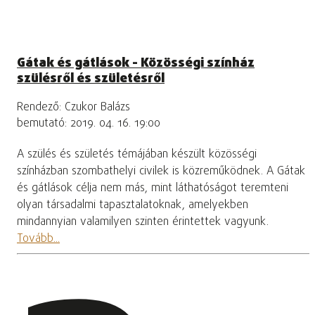
Gátak és gátlások - Közösségi színház
szülésről és születésről
Rendező: Czukor Balázs
bemutató: 2019. 04. 16. 19:00
A szülés és születés témájában készült közösségi
színházban szombathelyi civilek is közreműködnek. A Gátak
és gátlások célja nem más, mint láthatóságot teremteni
olyan társadalmi tapasztalatoknak, amelyekben
mindannyian valamilyen szinten érintettek vagyunk.
Tovább...