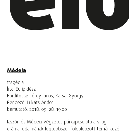
el
Médeia
tragédia
Írta: Euripidész
Fordította: Térey János, Karsai György
Rendező: Lukáts Andor
bemutató: 2018. 09. 28. 19:00
Iaszón és Médeia végzetes párkapcsolata a világ
drámairodalmának legtöbbször földolgozott témái közé