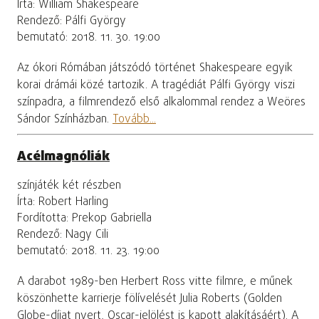
Írta: William Shakespeare
Rendező: Pálfi György
bemutató: 2018. 11. 30. 19:00
Az ókori Rómában játszódó történet Shakespeare egyik
korai drámái közé tartozik. A tragédiát Pálfi György viszi
színpadra, a filmrendező első alkalommal rendez a Weöres
Sándor Színházban.
Tovább...
Acélmagnóliák
színjáték két részben
Írta: Robert Harling
Fordította: Prekop Gabriella
Rendező: Nagy Cili
bemutató: 2018. 11. 23. 19:00
A darabot 1989-ben Herbert Ross vitte filmre, e műnek
köszönhette karrierje fölívelését Julia Roberts (Golden
Globe-díjat nyert, Oscar-jelölést is kapott alakításáért). A