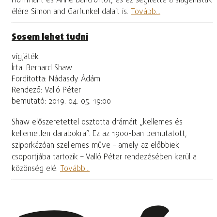
Hoffmant és Anne Bancroftot, és ez segítette a slágerlisták
élére Simon and Garfunkel dalait is.
Tovább...
Sosem lehet tudni
vígjáték
Írta: Bernard Shaw
Fordította: Nádasdy Ádám
Rendező: Valló Péter
bemutató: 2019. 04. 05. 19:00
Shaw előszeretettel osztotta drámáit „kellemes és
kellemetlen darabokra”. Ez az 1900-ban bemutatott,
sziporkázóan szellemes műve – amely az előbbiek
csoportjába tartozik – Valló Péter rendezésében kerül a
közönség elé.
Tovább...