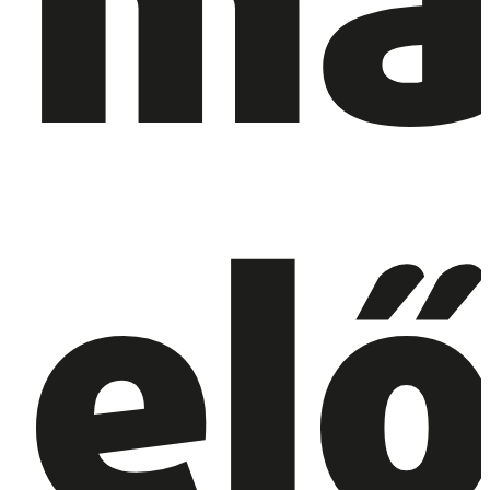
ma
el