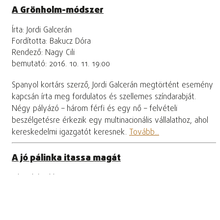
A Grönholm-módszer
Írta: Jordi Galcerán
Fordította: Bakucz Dóra
Rendező: Nagy Cili
bemutató: 2016. 10. 11. 19:00
Spanyol kortárs szerző, Jordi Galcerán megtörtént esemény
kapcsán írta meg fordulatos és szellemes színdarabját.
Négy pályázó – három férfi és egy nő – felvételi
beszélgetésre érkezik egy multinacionális vállalathoz, ahol
kereskedelmi igazgatót keresnek.
Tovább...
A jó pálinka itassa magát
irónia képekben
Írta: Sultz Sándor, Koleszár Bazil Péter
Rendező: Koleszár Bazil Péter
bemutató: 2009. 12. 08. 19:00