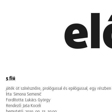
el
5 fiú
játék öt színésznőre, prológussal és epilógussal, egy részben
Írta: Simona Semenič
Fordította: Lukács György
Rendező: Jaša Koceli
bemutató: 2019. 09. 13. 19:00