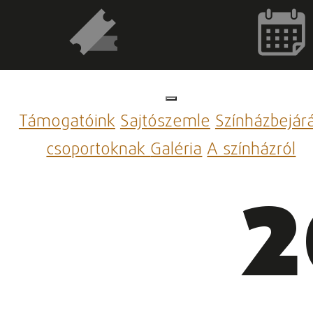
Támogatóink
Sajtószemle
Színházbejár
csoportoknak
Galéria
A színházról
2