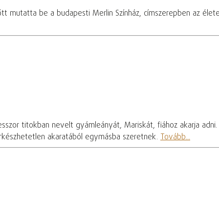
őtt mutatta be a budapesti Merlin Színház, címszerepben az élete
sszor titokban nevelt gyámleányát, Mariskát, fiához akarja adni. 
fürkészhetetlen akaratából egymásba szeretnek.
Tovább...