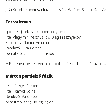
Jaša Koceli szlovén színházi rendező a Weöres Sándor Színhá
Terrorizmus
groteszk játék hat képben, egy részben
Írta: Vlagyimir Presznyakov, Oleg Presznyakov
Fordította: Radnai Annamária
Rendező: Luca Cortina
bemutató: 2019. 09. 20. 19:00
A Presznyakov testvérek legtöbbet játszott darabját az ola
Márton partjelző fázik
színmű egy részben
Írta: Hamvai Kornél
Rendező: Valló Péter
bemutató: 2019. 10. 25. 19:00