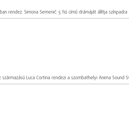
zban rendez: Simona Semenič: 5 fiú című drámáját állítja színpad
sz származású Luca Cortina rendezi a szombathelyi Anima Sound 