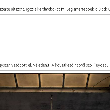
ágszerte játszott, igazi sikerdarabokat írt. Legismertebbek a Bl
yszer vetődött el, véletlenül. A következő napról szól Feydeau 