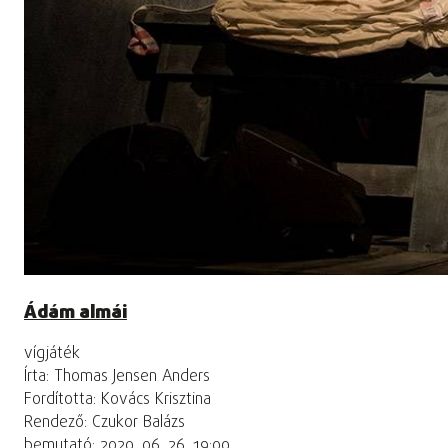
Ádám almái
vígjáték
Írta: Thomas Jensen Anders
Fordította: Kovács Krisztina
Rendező: Czukor Balázs
bemutató: 2020. 06. 26. 19:00