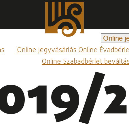
Online j
ás
Online jegyvásárlás
Online Évadbérl
Online Szabadbérlet beváltá
019/