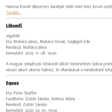
Hamvai Kornél díjnyertes darabját több mint húsz évvel ezel
Tovább...
Liliomfi
vígjáték
Írta: Mohácsi János, Mohácsi István, Szigligeti Ede
Rendező: Mohácsi János
bemutató: 2019. 11. 08. 19:00
A magyar színjátszás hőskorát idéző történetben Szilvai profe
néven sikert sikerre halmoz, és Mariskával a mindenható ki
Equus
Írta: Peter Shaffer
Fordította: Zsótér Sándor, Ambrus Mária
Rendező: Zsótér Sándor
bemutató: 2020. 02. 05. 19:00