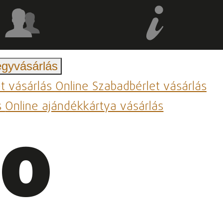
egyvásárlás
et vásárlás
Online Szabadbérlet vásárlás
s
Online ajándékkártya vásárlás
20