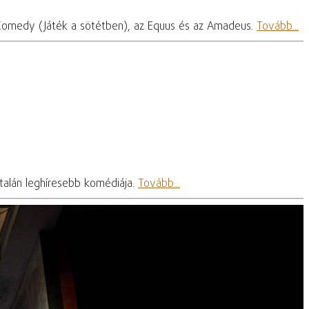
ack Comedy (Játék a sötétben), az Equus és az Amadeus.
Tovább...
talán leghíresebb komédiája.
Tovább...