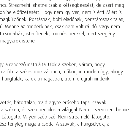
sincs. Streamelni lehetne csak a kétségbeesést, de azért meg
nline előfizetésért. Hogy nem így van, nem is érti. Miért is
somagküldőnek. Postásnak, bolti eladónak, pénztárosnak talán,
nyű! Menne az mindenkinek, csak nem volt rá idő, vagy nem
őt csodálnák, istenítenék, tömnék pénzzel, mert szegény
 magyarok istene!
gy a rendező instruálta. Ülök a széken, várom, hogy
en a film a széles mozivásznon, működjön minden úgy, ahogy
 hangfalak, karok a magasban, ütemre ugrál mindenki.
vetés, bátortalan, majd egyre erősebb taps, szavak,
 a széken, és szemben ülök a világgal. Nem is szemben, benne.
 Látogató. Milyen szép szó! Nem streamelő, látogató.
ész tényleg maga a csoda. A szavak, a hangsúlyok, a