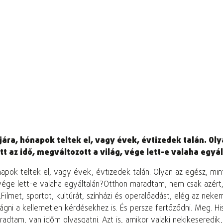
ljára, hónapok teltek el, vagy évek, évtizedek talán. O
tt az idő, megváltozott a világ, vége lett-e valaha egyá
ónapok teltek el, vagy évek, évtizedek talán. Olyan az egész, m
 vége lett-e valaha egyáltalán?Otthon maradtam, nem csak azért,
lmet, sportot, kultúrát, színházi és operalőadást, elég az nekem,
t vágni a kellemetlen kérdésekhez is. És persze fertőződni. Meg. H
radtam, van időm olvasgatni. Azt is, amikor valaki nekikeseredik