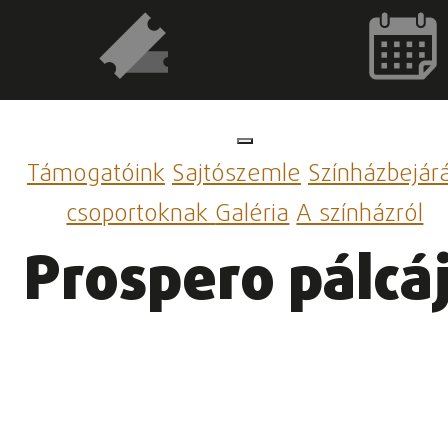
Támogatóink
Sajtószemle
Színházbejár
csoportoknak
Galéria
A színházról
Prospero pálcá