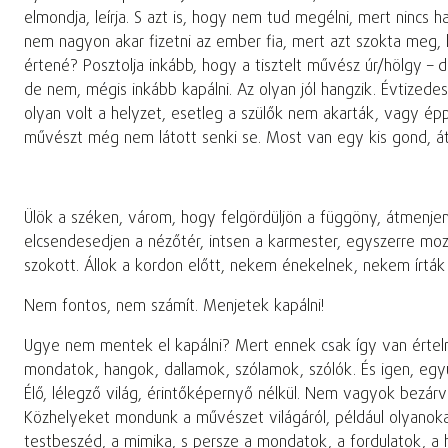
elmondja, leírja. S azt is, hogy nem tud megélni, mert nincs
nem nagyon akar fizetni az ember fia, mert azt szokta meg, ho
értené? Posztolja inkább, hogy a tisztelt művész úr/hölgy – 
de nem, mégis inkább kapálni. Az olyan jól hangzik. Évtized
olyan volt a helyzet, esetleg a szülők nem akarták, vagy ép
művészt még nem látott senki se. Most van egy kis gond, át
Ülök a széken, várom, hogy felgördüljön a függöny, átmenjen 
elcsendesedjen a nézőtér, intsen a karmester, egyszerre mo
szokott. Állok a kordon előtt, nekem énekelnek, nekem írtá
Nem fontos, nem számít. Menjetek kapálni!
Ugye nem mentek el kapálni? Mert ennek csak így van értelm
mondatok, hangok, dallamok, szólamok, szólók. És igen, egy
Élő, lélegző világ, érintőképernyő nélkül. Nem vagyok bezár
Közhelyeket mondunk a művészet világáról, például olyanoka
testbeszéd, a mimika, s persze a mondatok, a fordulatok, a h