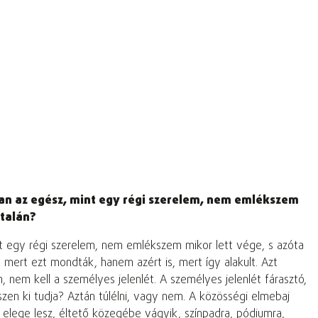
lyan az egész, mint egy régi szerelem, nem emlékszem
ltalán?
int egy régi szerelem, nem emlékszem mikor lett vége, s azóta
 mert ezt mondták, hanem azért is, mert így alakult. Azt
 nem kell a személyes jelenlét. A személyes jelenlét fárasztó,
iszen ki tudja? Aztán túlélni, vagy nem. A közösségi elmebaj
, elege lesz, éltető közegébe vágyik, színpadra, pódiumra,