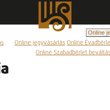
Online j
ás
Online jegyvásárlás
Online Évadbérl
Online Szabadbérlet beváltá
ja