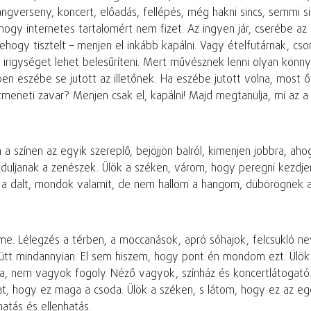
 hangverseny, koncert, előadás, fellépés, még hakni sincs, semmi 
gy internetes tartalomért nem fizet. Az ingyen jár, cserébe az o
dehogy tisztelt – menjen el inkább kapálni. Vagy ételfutárnak, c
es irigységet lehet belesűríteni. Mert művésznek lenni olyan kön
pen eszébe se jutott az illetőnek. Ha eszébe jutott volna, most 
meneti zavar? Menjen csak el, kapálni! Majd megtanulja, mi az a
a színen az egyik szereplő, bejöjjön balról, kimenjen jobbra, aho
zduljanak a zenészek. Ülök a széken, várom, hogy peregni kezdj
k a dalt, mondok valamit, de nem hallom a hangom, dübörögnek a
e. Lélegzés a térben, a moccanások, apró sóhajok, felcsukló ne
ütt mindannyian. El sem hiszem, hogy pont én mondom ezt. Ülök
va, nem vagyok fogoly. Néző vagyok, színház és koncertlátogató.
t, hogy ez maga a csoda. Ülök a széken, s látom, hogy ez az eg
atás és ellenhatás.