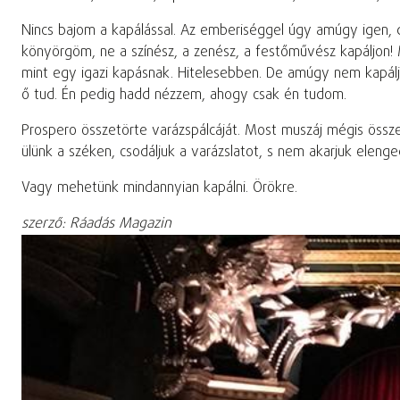
Nincs bajom a kapálással. Az emberiséggel úgy amúgy igen,
könyörgöm, ne a színész, a zenész, a festőművész kapáljon! 
mint egy igazi kapásnak. Hitelesebben. De amúgy nem kapálj
ő tud. Én pedig hadd nézzem, ahogy csak én tudom.
Prospero összetörte varázspálcáját. Most muszáj mégis össze
ülünk a széken, csodáljuk a varázslatot, s nem akarjuk elenge
Vagy mehetünk mindannyian kapálni. Örökre.
szerző: Ráadás Magazin