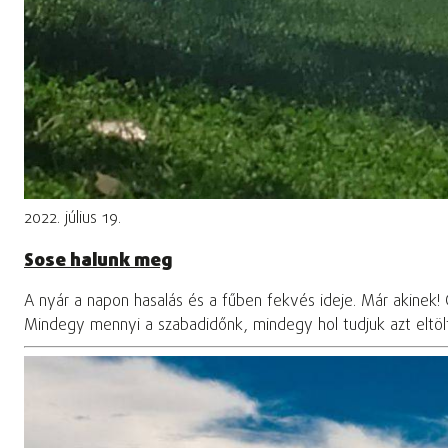
2022. július 19.
Sose halunk meg
A nyár a napon hasalás és a fűben fekvés ideje. Már akinek!
Mindegy mennyi a szabadidőnk, mindegy hol tudjuk azt eltölte