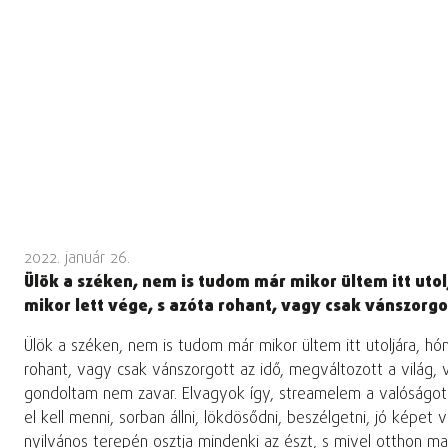
2022. január 26.
Ülök a széken, nem is tudom már mikor ültem itt uto
mikor lett vége, s azóta rohant, vagy csak vánszorgo
Ülök a széken, nem is tudom már mikor ültem itt utoljára, h
rohant, vagy csak vánszorgott az idő, megváltozott a világ,
gondoltam nem zavar. Elvagyok így, streamelem a valóságot.Fi
el kell menni, sorban állni, lökdösődni, beszélgetni, jó képe
nyilvános terepén osztja mindenki az észt, s mivel otthon ma