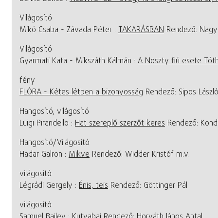
Világosító
Mikó Csaba - Závada Péter :
TAKARÁSBAN
Rendező: Nagy 
Világosító
Gyarmati Kata - Mikszáth Kálmán :
A Noszty fiú esete Tóth
fény
FLÓRA - Kétes létben a bizonyosság
Rendező: Sipos Lászl
Hangosító, világosító
Luigi Pirandello :
Hat szereplő szerzőt keres
Rendező: Kondá
Hangosító/Világosító
Hadar Galron :
Mikve
Rendező: Widder Kristóf m.v.
világosító
Légrádi Gergely :
Énis, teis
Rendező: Göttinger Pál
világosító
Samuel Bailey :
Kutyabaj
Rendező: Horváth János Antal