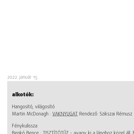
2022. január 15.
alkotók:
Hangosító, világosító
Martin McDonagh :
VAKNYUGAT
Rendező: Szikszai Rémusz
Fénykulissza
Benkó Bence :
TISZTÍTÓTŰZ - avagy ki a lánghoz közel áll,