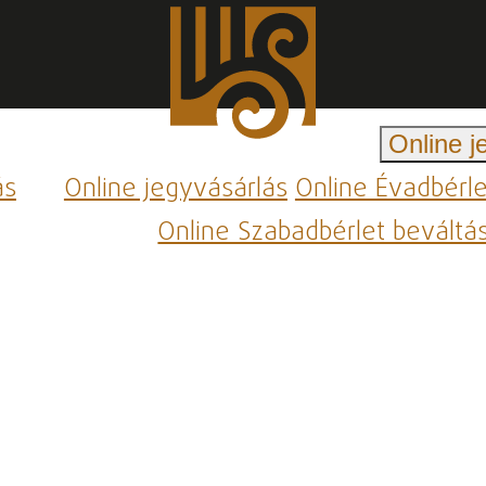
Online j
ás
Online jegyvásárlás
Online Évadbérl
Online Szabadbérlet beváltá