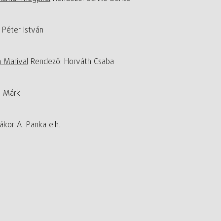
Péter István
 Marival
Rendező: Horváth Csaba
ó Márk
kor A. Panka e.h.