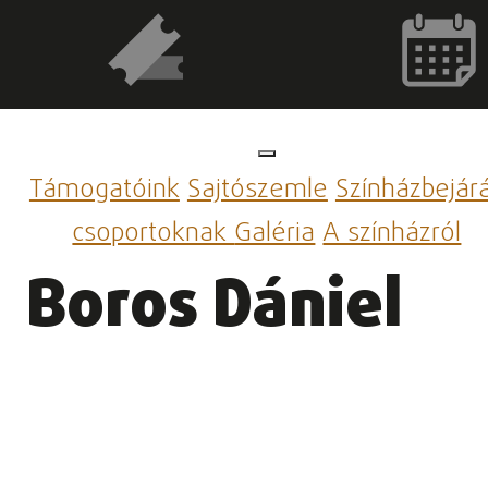
Támogatóink
Sajtószemle
Színházbejár
csoportoknak
Galéria
A színházról
Boros Dániel