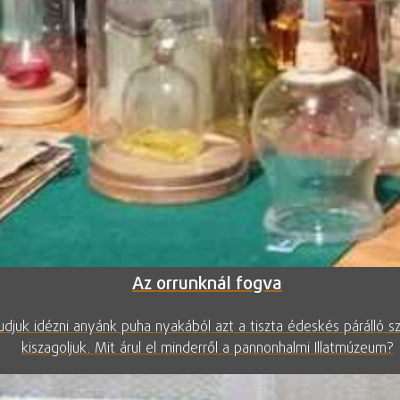
Az orrunknál fogva
udjuk idézni anyánk puha nyakából azt a tiszta édeskés párálló sz
kiszagoljuk. Mit árul el minderről a pannonhalmi Illatmúzeum?