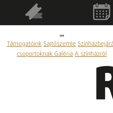
Támogatóink
Sajtószemle
Színházbejár
csoportoknak
Galéria
A színházról