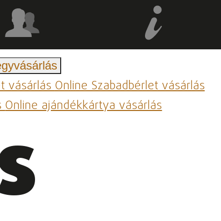
egyvásárlás
et vásárlás
Online Szabadbérlet vásárlás
s
Online ajándékkártya vásárlás
s