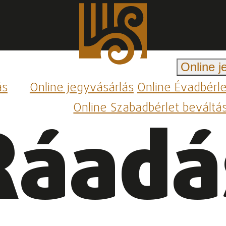
Online j
ás
Online jegyvásárlás
Online Évadbérl
Online Szabadbérlet beváltá
Ráadá