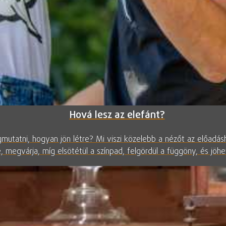
Hová lesz az elefánt?
megmutatni, hogyan jön létre? Mi viszi közelebb a nézőt az előadá
, megvárja, míg elsötétül a színpad, felgördül a függöny, és jöhe